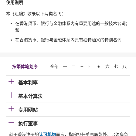
使用说明
本《汇编》收录以下两类名词：
在香港货币、银行与金融体系内有重要用途的一般技术名词；
和
在香港货币、银行与金融体系内具有独特涵义的特别名词
按繁体笔划序
全部
一
二
三
四
五
六
七
八
九
基本利率
基本计算法
专用网站
执行董事
就于香港注册的
认可机构
而言，指除担任董事职能外，另须肩负