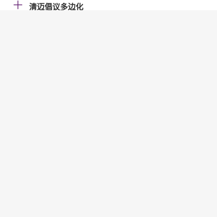
清迈倡议多边化
现场审查
商业信贷资料服务机构
专业培训计划
过渡机构
处置
处置可行性评估
处置规划
处置机制当局
货银两讫