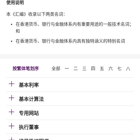
使用说明
本《汇编》收录以下两类名词：
在香港货币、银行与金融体系内有重要用途的一般技术名词；
和
在香港货币、银行与金融体系内具有独特涵义的特别名词
按繁体笔划序
全部
一
二
三
四
五
六
七
八
九
基本利率
基本计算法
专用网站
执行董事