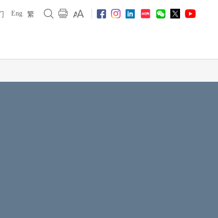
Eng
们
繁