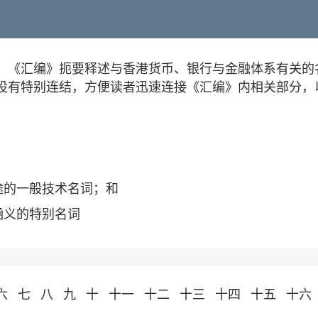
。《汇编》扼要释述与香港货币、银行与金融体系有关的
设有特别连结，方便读者迅速连接《汇编》内相关部分，
途的一般技术名词；和
涵义的特别名词
六
七
八
九
十
十一
十二
十三
十四
十五
十六