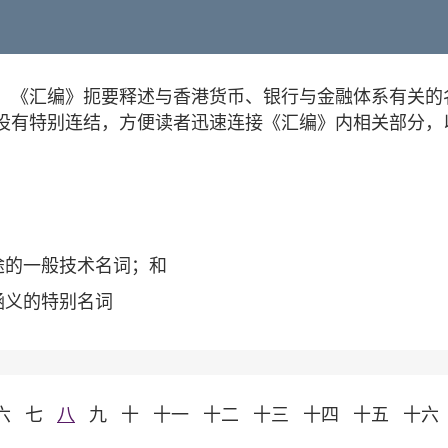
。《汇编》扼要释述与香港货币、银行与金融体系有关的
设有特别连结，方便读者迅速连接《汇编》内相关部分，
途的一般技术名词；和
涵义的特别名词
六
七
八
九
十
十一
十二
十三
十四
十五
十六