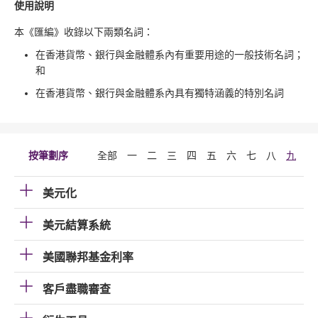
使用說明
本《匯編》收錄以下兩類名詞：
在香港貨幣、銀行與金融體系內有重要用途的一般技術名詞；
和
在香港貨幣、銀行與金融體系內具有獨特涵義的特別名詞
按筆劃序
全部
一
二
三
四
五
六
七
八
九
十
美元化
美元結算系統
美國聯邦基金利率
客戶盡職審查