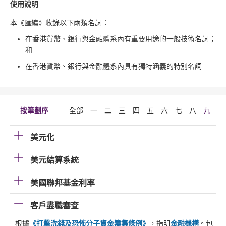
使用說明
本《匯編》收錄以下兩類名詞：
在香港貨幣、銀行與金融體系內有重要用途的一般技術名詞；
和
在香港貨幣、銀行與金融體系內具有獨特涵義的特別名詞
按筆劃序
全部
一
二
三
四
五
六
七
八
九
十
美元化
美元結算系統
美國聯邦基金利率
客戶盡職審查
根據
《打擊洗錢及恐怖分子資金籌集條例》
，指明
金融機構
。包