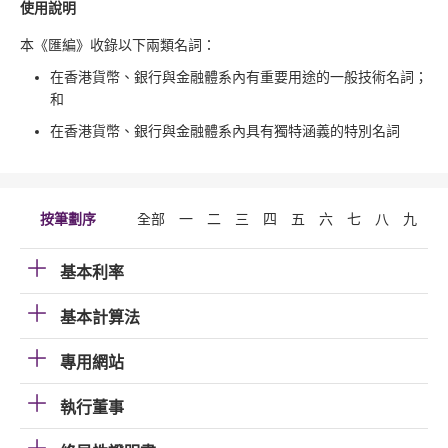
使用說明
本《匯編》收錄以下兩類名詞：
在香港貨幣、銀行與金融體系內有重要用途的一般技術名詞；
和
在香港貨幣、銀行與金融體系內具有獨特涵義的特別名詞
按筆劃序
全部
一
二
三
四
五
六
七
八
九
十
基本利率
基本計算法
專用網站
執行董事