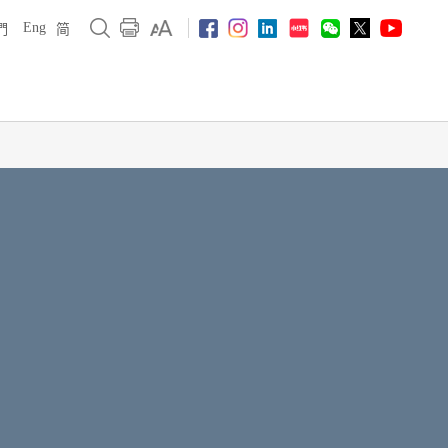
Eng
們
简