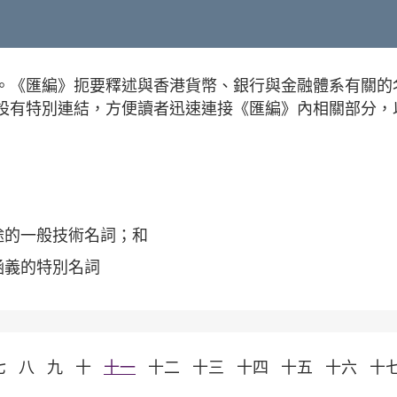
。《匯編》扼要釋述與香港貨幣、銀行與金融體系有關的
設有特別連結，方便讀者迅速連接《匯編》內相關部分，
途的一般技術名詞；和
涵義的特別名詞
七
八
九
十
十一
十二
十三
十四
十五
十六
十