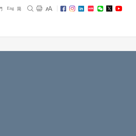
Eng
們
简