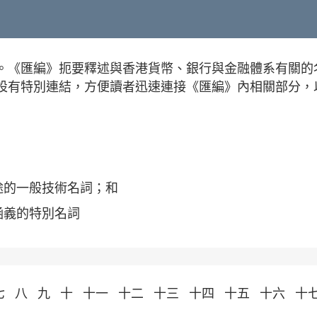
。《匯編》扼要釋述與香港貨幣、銀行與金融體系有關的
設有特別連結，方便讀者迅速連接《匯編》內相關部分，
途的一般技術名詞；和
涵義的特別名詞
七
八
九
十
十一
十二
十三
十四
十五
十六
十