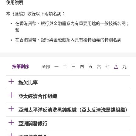
使用說明
本《匯編》收錄以下兩類名詞：
在香港貨幣、銀行與金融體系內有重要用途的一般技術名詞；
和
在香港貨幣、銀行與金融體系內具有獨特涵義的特別名詞
按筆劃序
全部
一
二
三
四
五
六
七
八
九
十
拖欠比率
亞太經濟合作組織
亞洲太平洋反清洗黑錢組織（亞太反清洗黑錢組織）
亞洲開發銀行