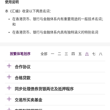
使用说明
本《汇编》收录以下两类名词：
在香港货币、银行与金融体系内有重要用途的一般技术名词；
和
在香港货币、银行与金融体系内具有独特涵义的特别名词
按繁体笔划序
全部
一
二
三
四
五
六
七
八
九
合作协议
合格贷款
同步处理债券货银两讫及抵押程序
交易所买卖基金