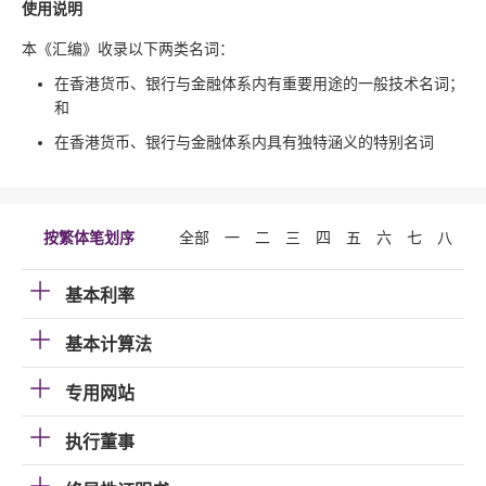
使用说明
本《汇编》收录以下两类名词：
在香港货币、银行与金融体系内有重要用途的一般技术名词；
和
在香港货币、银行与金融体系内具有独特涵义的特别名词
按繁体笔划序
全部
一
二
三
四
五
六
七
八
九
基本利率
基本计算法
专用网站
执行董事