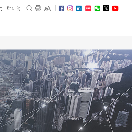
Eng
們
简