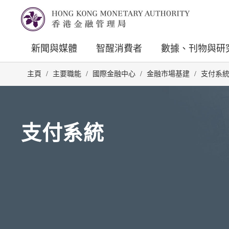
新聞與媒體
智醒消費者
數據、刊物與研
主頁
/
主要職能
/
國際金融中心
/
金融市場基建
/
支付系
支付系統