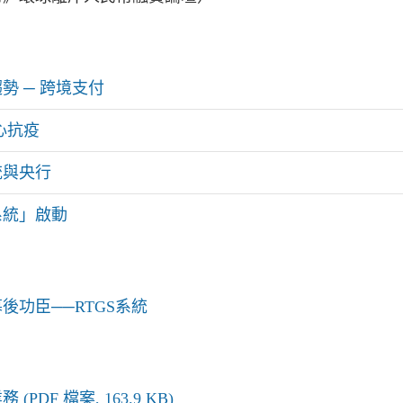
勢 ─ 跨境支付
心抗疫
統與央行
系統」啟動
後功臣──RTGS系統
DF 檔案, 163.9 KB)