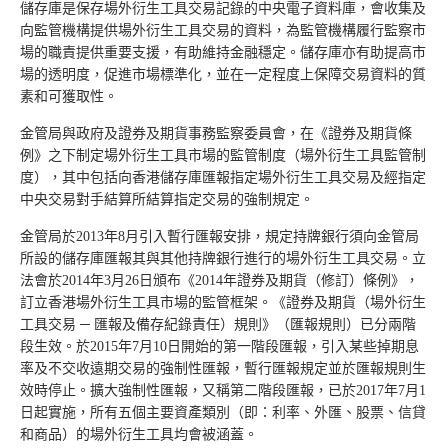
儲存庫是保存場外衍生工具交易記錄的中央電子資料庫，會收集及
向監管機構提供場外衍生工具交易的資料，為監管機構履行監察市
場的職責提供重要支援，有助維持金融穩定。儲存庫亦有助提高市
場的透明度，促進市場標準化，並在一定程度上保障交易資料的質
素和可獲取性。
金管局與政府及證券及期貨事務監察委員會，在《證券及期貨條
例》之下制定場外衍生工具市場的監管制度（場外衍生工具監管制
度），其中包括向香港儲存庫匯報指定場外衍生工具交易及經指定
中央交易對手結算所結算指定交易的強制規定。
金管局於2013年8月引入暫行匯報安排，規定持牌銀行須向金管局
所設的儲存庫匯報其與其他持牌銀行進行的場外衍生工具交易。立
法會於2014年3月26日頒布《2014年證券及期貨（修訂）條例》，
訂立香港場外衍生工具市場的監管框架。《證券及期貨（場外衍生
工具交易 ─ 匯報及備存紀錄責任）規則》（匯報規則）已分兩階
段生效。於2015年7月10日開始的第一階段匯報，引入某些掉期息
率及不交收遠期交易的強制性匯報，暫行匯報規定並於匯報規則生
效時停止。擴大強制性匯報，又稱第二階段匯報，已於2017年7月1
日起實施，所有五個主要資產類別（即：利率、外匯、股票、信貸
和商品）的場外衍生工具均會被涵蓋。