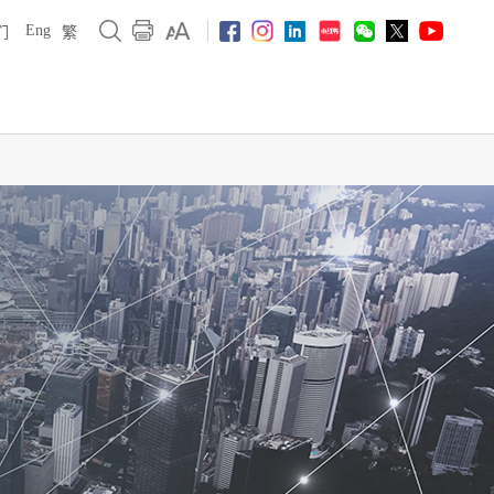
Eng
们
繁