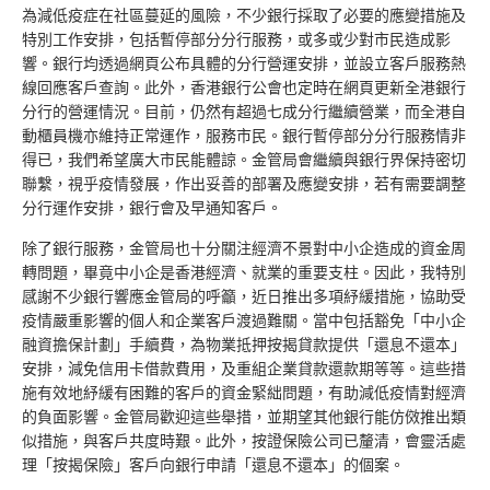
為減低疫症在社區蔓延的風險，不少銀行採取了必要的應變措施及
特別工作安排，包括暫停部分分行服務，或多或少對市民造成影
響。銀行均透過網頁公布具體的分行營運安排，並設立客戶服務熱
線回應客戶查詢。此外，香港銀行公會也定時在網頁更新全港銀行
分行的營運情況。目前，仍然有超過七成分行繼續營業，而全港自
動櫃員機亦維持正常運作，服務市民。銀行暫停部分分行服務情非
得已，我們希望廣大市民能體諒。金管局會繼續與銀行界保持密切
聯繫，視乎疫情發展，作出妥善的部署及應變安排，若有需要調整
分行運作安排，銀行會及早通知客戶。
除了銀行服務，金管局也十分關注經濟不景對中小企造成的資金周
轉問題，畢竟中小企是香港經濟、就業的重要支柱。因此，我特別
感謝不少銀行響應金管局的呼籲，近日推出多項紓緩措施，協助受
疫情嚴重影響的個人和企業客戶渡過難關。當中包括豁免「中小企
融資擔保計劃」手續費，為物業抵押按揭貸款提供「還息不還本」
安排，減免信用卡借款費用，及重組企業貸款還款期等等。這些措
施有效地紓緩有困難的客戶的資金緊絀問題，有助減低疫情對經濟
的負面影響。金管局歡迎這些舉措，並期望其他銀行能仿傚推出類
似措施，與客戶共度時艱。此外，按證保險公司已釐清，會靈活處
理「按揭保險」客戶向銀行申請「還息不還本」的個案。