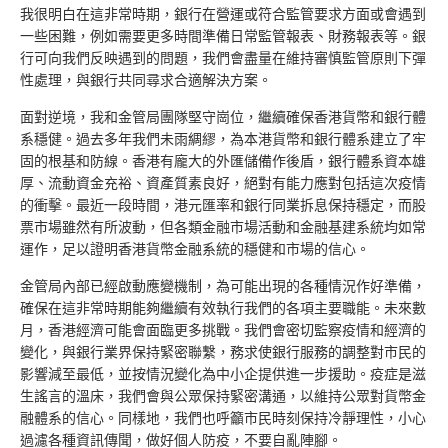
我很明白在這非常時期，銀行在營運或符合監管要求方面或會遇到
一些困難，例如需要更多時間準備日常監管報表、財務報表等。銀
行可向我們反映遇到的問題，我們會盡量在維持審慎監管原則下彈
性處理，與銀行共同尋求合適解決方案。
面對逆境，我和金管局團隊堅守崗位，繼續確保香港貨幣和銀行體
系穩健。過去多年我們未雨綢繆，為本港貨幣和銀行體系建立了牢
固的根基和防線。香港有龐大的外匯儲備作後盾，銀行體系資本雄
厚、流動資金充裕、資產質素良好，絕對有能力應對包括這次疫情
的衝擊。最近一段時間，港元匯率和銀行同業拆息保持穩定，而股
票市場雖然有所波動，但各類金融市場活動和金融基建系統均如常
運作，足以證明香港貨幣金融系統的穩健和市場的信心。
金管局內部已經啟動應變機制，為可能出現的各種情況作好準備，
確保在這非常時期能夠繼續有效執行我們的各項主要職能。未來數
月，香港經濟可能會面臨更多挑戰。我們會密切監察疫情和經濟的
變化，與銀行業界保持緊密聯繫，務求使銀行服務的調整對市民的
影響減至最低，並按情況變化為中小企提供進一步援助。疫症是滋
生謠言的溫床，我們會與公眾保持緊密溝通，以維持公眾對貨幣金
融體系的信心。同樣地，我們也呼籲市民時刻保持冷靜理性，小心
過濾各種資訊傳聞，做好個人防疫，不要自亂陣腳。