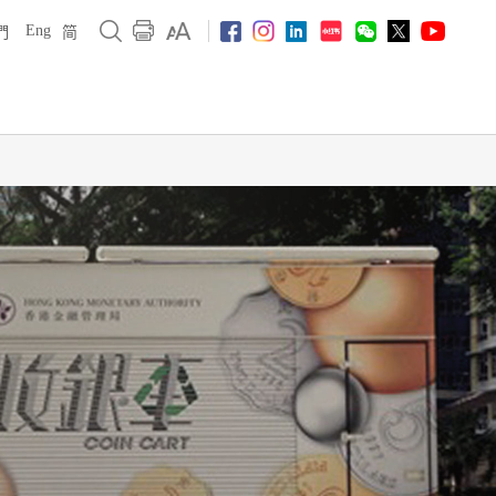
Eng
們
简