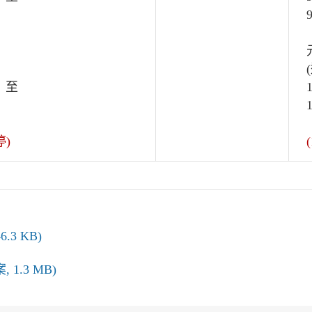
）
 至
）
停)
.3 KB)
 1.3 MB)