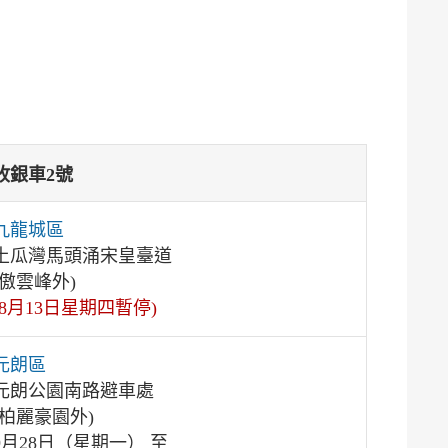
收銀車2號
九龍城區
土瓜灣馬頭涌宋皇臺道
(傲雲峰外)
(8月13日星期四暫停)
元朗區
元朗公園南路避車處
(柏麗豪園外)
9月28日（星期一） 至