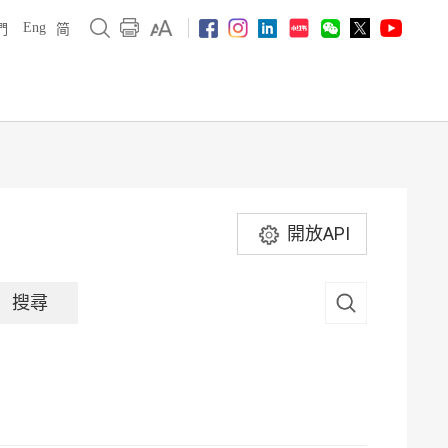
Eng
們
简
開放API