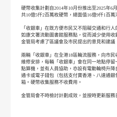
硬幣收集計劃自2014年10月份推出至2025年6
共10億5仟2百萬枚硬幣，總面值16億9仟1
「收銀車」在既方便市民又不阻礙交通和行人
如康文署流動圖書館服務點，從而減少使用收
金管局考慮了區議會及市民提出的意見和建議
兩輛「收銀車」在全港18區輪流服務，向市
維修安排，每輛「收銀車」會在同一地點停留一
點算機，並有人員協助，亦設有電動輪椅升降
通卡或電子錢包（包括支付寶香港、八達通銀包、
箱。硬幣收集服務不收費用。
金管局會不時檢討計劃成效，並按時更新服務