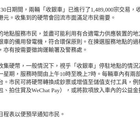
月30日期間，兩輛「收銀車」已進行了1,489,000宗交易，
百萬港元。收集到的硬幣會回流市面滿足市民需要。
的地點服務市民，並盡可能利用有合適電力供應裝置的地
銀車的備用發電機，符合環保原則。在揀選服務地點的過
，亦有按需要徵詢運輸署及警務處。
民收集硬幣，一般情況下，視乎「收銀車」停駐地點的情況
星期，服務時間由上午10時至晚上7時。每輛車內有兩
台。市民可將硬幣轉換成鈔票或增值至儲值支付工具，例
拍住賞及WeChat Pay），或將款項放入車內的公益金
日程表以便預早通知市民。