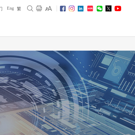
Eng
们
繁