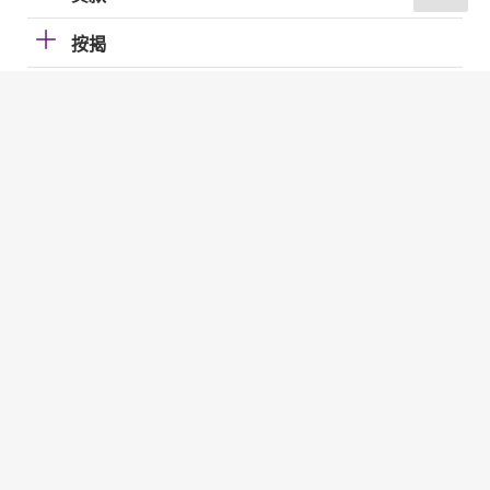
按揭
加強櫃員機服務的保安措施
國際金融中心
電子帳單及繳費服務（EBPP）
電子支票
快速支付系統
金管局網站
金管局網站