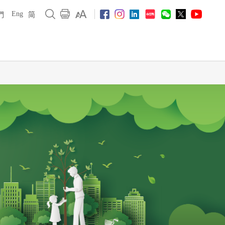
Eng
們
简