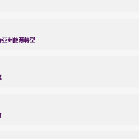
支持亞洲能源轉型
鏈
會