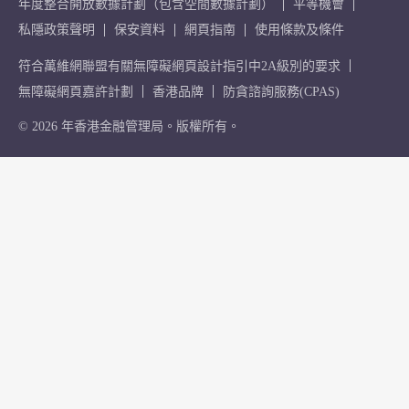
年度整合開放數據計劃（包含空間數據計劃）
平等機會
私隱政策聲明
保安資料
網頁指南
使用條款及條件
符合萬維網聯盟有關無障礙網頁設計指引中2A級別的要求
無障礙網頁嘉許計劃
香港品牌
防貪諮詢服務(CPAS)
© 2026 年香港金融管理局。版權所有。