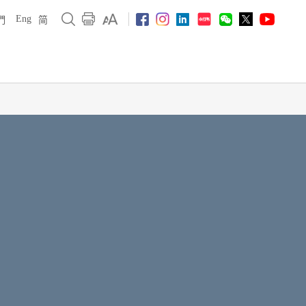
Eng
們
简