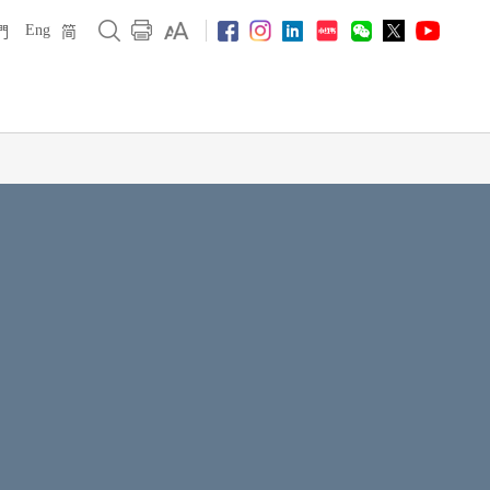
Eng
們
简