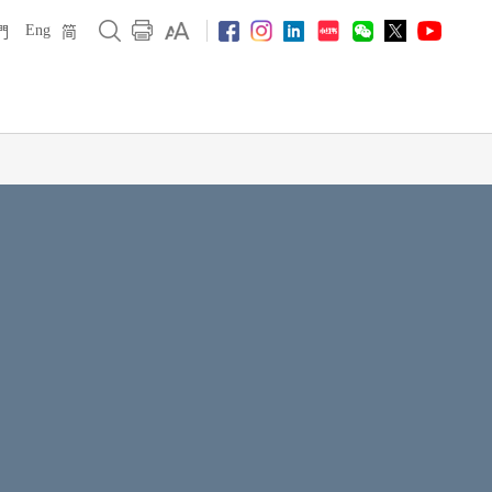
Eng
們
简