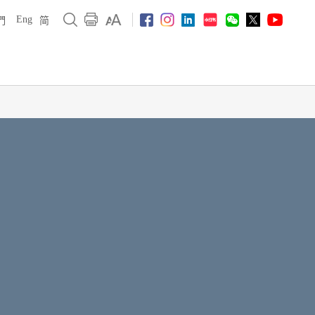
Eng
們
简