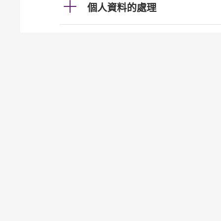
個人資料的處理
利率及匯率
投資服務
發牌事宜（認可機構證券業務
貸款
按揭
加強櫃員機服務的保安措施