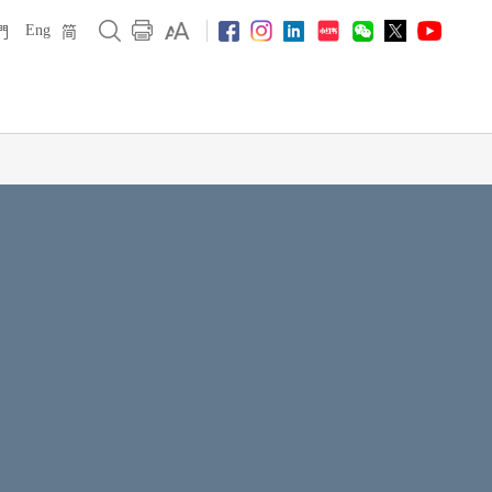
Eng
們
简