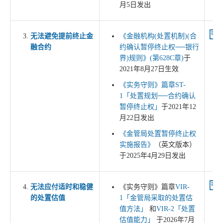
月5日发出
无法避免提前终止金
《金融机构(处置机制)(合
融合约
约确认暂停终止权──银行
界)规则》(第628C章)
于
2021年8月27日生效
《实务守则》篇章ST-
1「处置规划──合约确认
暂停终止权」
于2021年12
月22日发出
《金管局处置暂停终止权
实施报告》
（英文版本）
于2025年4月29日发出
无法应付适时和稳健
《实务守则》篇章
VIR-
的处置估值
1「金管局采取的处置估
值方法」
和
VIR-2「处置
估值能力」
于2026年7月