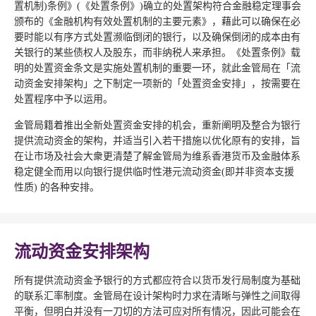
置机制)条例》(《处置条例》)确立的处置架构符合金融稳定理事会
颁布的《金融机构有效处置机制的主要元素》，藉此可以确保在必
要时能以有序方式处置濒临倒闭的银行，以及确保倒闭的成本由有
关银行的某些债权人及股东，而非纳税人来承担。《处置条例》载
明的处置资金条文是实施处置机制的重要一环，就此金管局在「流
动资金安排架构」之下制定一项新的「处置资金安排」，按需要在
处置程序中予以运用。
金管局籍着推出全新处置资金安排的机会，重新阐明及整合为银行
提供流动资金的架构，并适当引入若干措施以优化原有的安排，旨
在让市场及社会大衆更清楚了解金管局为维系香港货币及金融体系
稳定健全而用以向银行提供临时性港元流动资金(即并非资本支援
性质) 的各种安排。
流动资金安排架构
所有提供流动资金予银行的方式都应符合以货币发行局制度为基础
的联系汇率制度。金管局在设计架构时力求在清晰与弹性之间取得
平衡，但明白并没有一刀切的方法可应对所有情况，因此可能会在