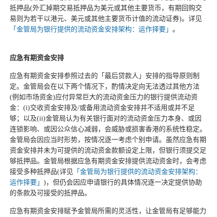
抵押品(外汇掉期交易抵押品为美元或其他主要货币，有期回购交
易则为若干以港元、美元或其他主要货币计值的流动证券)。详见
「金管局为银行提供的流动资金安排架构：运作择要」
。
应急有期资金安排
应急有期资金安排参照过去的「最后贷款人」安排的指导原则制
定。金管局会在以下两个情况下，酌情决定向无法透过其他方法
(例如市场资金)应付异常巨大的流动资金压力的银行提供流动资
金：(i)交收资金安排及/或备用流动资金安排并不适用或并不足
够；以及(ii)金管局认为有关银行面对的流动资金压力本身、或因
连锁影响、或因公众信心减弱，会威胁或损害香港的系统性稳定。
金管局会因应当时形势，按情况逐一考虑个别申请。虽然应急有期
资金安排并未为可提供的流动资金款额设定上限，但银行须提交足
够抵押品。金管局根据应急有期资金安排提供流动资金时，会考虑
接受多种抵押品(详见
「金管局为银行提供的流动资金安排架构：
运作择要」
)，但仍会因应申请银行的具体情况逐一决定提供协助
的条款及可接受的抵押品。
应急有期资金安排赋予金管局所需的灵活性，让金管局有足够能力