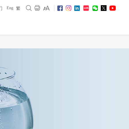
Eng
们
繁