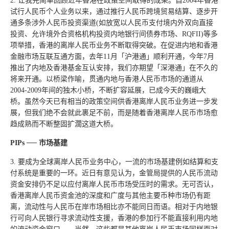
2. 让我先简单回顾近年香港在政策空间取得的成果。自2004年香港
试行人民币个人业务以来，通过推行人民币跨境贸易结算、逐步开
通多条涉外人民币投资渠道(如放宽以人民币支付境内外双向直接
投资、允许境外合资格机构投资内地银行间债券市场、RQFII)等多
项举措，香港的离岸人民币业务不断取得突破。在促进内地和香港
金融市场互联互通方面，去年11月「沪港通」顺利开通，今年7月
推出了内地及香港基金互认安排，我们亦期望「深港通」在不久的
将来开通。以桥梁作喻，贯通内地与香港人民币市场的通道从
2004-2009年间的独木小桥，不断扩容延展，已成今天的巍峨大
桥。虽然今天已有相当的政策空间供香港离岸人民币业务进一步发
展，但我们绝不会就此裹足不前，而是随着香港离岸人民币市场愈
趋成熟而不断整固扩濶这道大桥。
PIPs ── 市场基建
3. 要成为全球离岸人民币业务中心，一流的市场基建例如结算和支
付系统是重要的一环。近日有意见认为，金管局提供的人民币流动
资金安排仍不足以应付离岸人民币市场受压时的需求。无可否认，
香港离岸人民币资金池的深度和广度与其他主要币种市场仍有距
离，流动性与人民币在岸市场相比亦不能同日而语。相对于内地银
行可向人民银行寻求流动性支援，香港的参加行不能直接利用内地