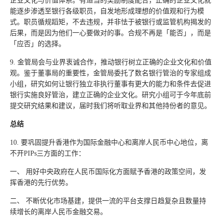
企业文化与价值体系。有适当的奖励制度配合，正确的企业文化就
能逐步渗透至银行各级职员，自发地形成理想的价值观和行为模
式。职员循规蹈矩，不去违规，并非怯于被银行或监管机构揭发的
后果，而是因为他们一心要做对的事。合规不再是「能否」，而是
「应否」的选择。
9. 金管局会与业界衷诚合作，推动银行树立正确的企业文化和价值
观。鉴于董事局的重要性，金管局委托了数名银行管治的专家组成
小组，研究如何让银行独立非执行董事有更大的能力和条件去促进
银行实施良好管治，建立正确的企业文化。研究小组可于今年底前
提交研究结果和建议，届时我们将听取业界和其他持份者的意见。
总结
10. 要巩固提升香港作为国际金融中心和离岸人民币中心地位，离
不开PIPs三方面的工作：
一、 用好中央政府在人民币国际化方面赋予香港的政策空间，发
挥香港的先行优势。
二、 不断优化市场基建，提供一流的平台支撑日趋复杂且数量持
续增长的离岸人民币金融交易。