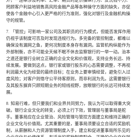
外，一连串涉及利率、汇率、期货的定价操纵行为、反洗钱不力、
罔顾客户利益地销售高风险金融产品等各种操守方面的缺失，亦促
使各个金融中心引入更严格的行为准则，强化对银行及金融机构操
守的规管。
7. 「管控」可影响一家公司及其职员的行为模式，但能否发挥作用
仍视乎该制度可否及时发现违规行为。多完备的管控制度，都难以
确保没有漏网之鱼，更何况制度本身存有漏洞。监管机构纵能作为
外部制衡，亦不可能全天候不眠不休去监察银行的一举一动。治本
之道还是银行业树立正确的企业文化和价值观，支持业务长远、持
续发展。要做到这点，银行家或银行股东的心态需要调整，不再视
利润最大化为经营的最终目标；在业务上要审慎经营，避免引入过
度风险；对客户则恪守公平待客原则，而非利润为先。这需要银行
及其股东摒弃只顾短期业务的短线视野，放眼银行的长远可持续发
展。
8. 知易行难，但只要我们和业界共同努力，我认为可以取得重大突
破。银行企业文化的转变，必须上行下效，管理层与董事局是舵
手。董事局应在企业管治、风险管理与管控方面建立和维持正确的
企业文化与价值观。尤其重要的是，董事局须要设立合适的奖励机
制，从薪酬和人力资源管理制度入手，建立和促进董事局所乐见的