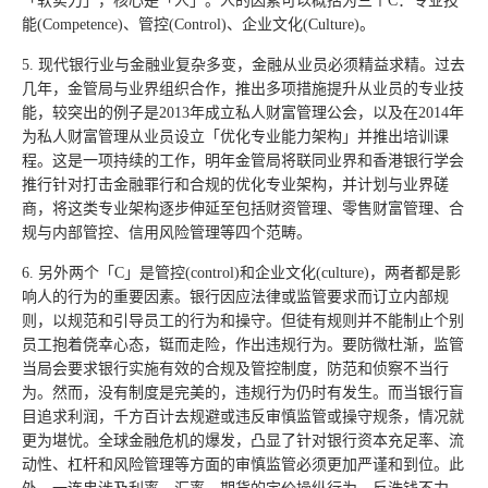
「软实力」，核心是「人」。人的因素可以概括为三个C：专业技
能(Competence)、管控(Control)、企业文化(Culture)。
5. 现代银行业与金融业复杂多变，金融从业员必须精益求精。过去
几年，金管局与业界组织合作，推出多项措施提升从业员的专业技
能，较突出的例子是2013年成立私人财富管理公会，以及在2014年
为私人财富管理从业员设立「优化专业能力架构」并推出培训课
程。这是一项持续的工作，明年金管局将联同业界和香港银行学会
推行针对打击金融罪行和合规的优化专业架构，并计划与业界磋
商，将这类专业架构逐步伸延至包括财资管理、零售财富管理、合
规与内部管控、信用风险管理等四个范畴。
6. 另外两个「C」是管控(control)和企业文化(culture)，两者都是影
响人的行为的重要因素。银行因应法律或监管要求而订立内部规
则，以规范和引导员工的行为和操守。但徒有规则并不能制止个别
员工抱着侥幸心态，铤而走险，作出违规行为。要防微杜渐，监管
当局会要求银行实施有效的合规及管控制度，防范和侦察不当行
为。然而，没有制度是完美的，违规行为仍时有发生。而当银行盲
目追求利润，千方百计去规避或违反审慎监管或操守规条，情况就
更为堪忧。全球金融危机的爆发，凸显了针对银行资本充足率、流
动性、杠杆和风险管理等方面的审慎监管必须更加严谨和到位。此