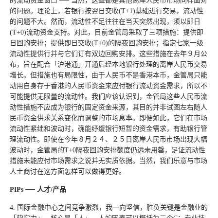
的流动资金窗口 ── 当然，这些都是其他离岸人民币市场同样面对
的问题。理论上，若银行按翌日交收(T+1)基础进行交易，流动性
的问题不大。然而，流动性不足往往在当天突然出现，须以即日
(T+0)流动资金支持。对此，目前金管局采取了三项措施：提供即
日回购安排；提供即日交收(T+0)的隔夜回购安排；指定七家一级
流动性提供行并与它们订有双边回购安排。这些措施在去年９月公
布，旨在配合「沪港通」开通后经本地银行处理的离岸人民币交易
增长。但措施也有局限性，由于人民币不是香港本币，金管局只能
动用自身存于香港的人民币资金来应付银行流动资金需求，所以不
可能提供无限量的流动性。我们应该认识到，金管局这些人民币流
动性措施不应成为银行的固定资金来源，其目的并非试图左右随人
民币资金供求关系变化而调整的市场息率。即便如此，它们在市场
流动性紧绌和波动时，确能纾缓银行短暂的资金需求，有助银行管
理流动性。即使在今年８月２４、２５日离岸人民币市场出现大幅
波动时，金管局的T+0隔夜回购安排额度仍远未用罄，足证流动性
措施未能应付市场需求之说并无实质依据。当然，我们乐意与市场
人士商讨在这方面怎样可以做得更好。
PIPs ── 人才/产品
4. 国际金融中心之间竞争激烈，我一向坚信，胜负关键是金融业的