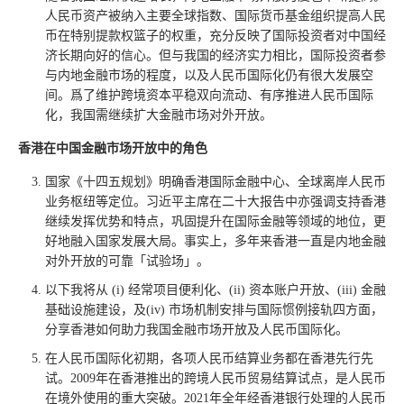
人民币资产被纳入主要全球指数、国际货币基金组织提高人民
币在特别提款权篮子的权重，充分反映了国际投资者对中国经
济长期向好的信心。但与我国的经济实力相比，国际投资者参
与内地金融市场的程度，以及人民币国际化仍有很大发展空
间。爲了维护跨境资本平稳双向流动、有序推进人民币国际
化，我国需继续扩大金融市场对外开放。
香港在中国金融市场开放中的角色
国家《十四五规划》明确香港国际金融中心、全球离岸人民币
业务枢纽等定位。习近平主席在二十大报告中亦强调支持香港
继续发挥优势和特点，巩固提升在国际金融等领域的地位，更
好地融入国家发展大局。事实上，多年来香港一直是内地金融
对外开放的可靠「试验场」。
以下我将从 (i) 经常项目便利化、(ii) 资本账户开放、(iii) 金融
基础设施建设，及(iv) 市场机制安排与国际惯例接轨四方面，
分享香港如何助力我国金融市场开放及人民币国际化。
在人民币国际化初期，各项人民币结算业务都在香港先行先
试。2009年在香港推出的跨境人民币贸易结算试点，是人民币
在境外使用的重大突破。2021年全年经香港银行处理的人民币