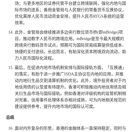
场；与更多地区的证券托管平台建立跨境联网，强化内地与国
际市场的连系；善用金管局与人民银行的常备货币互换协议，
优化离岸人民币流动资金安排，提升人民币RTGS系统的运营
效率。
此外，金管局会继续推进多边央行数位货币桥(即mBridge)项
目，推动数字人民币的跨境应用。mBridge是至今最大规模的
跨境央行数码货币试点，预期可为国际贸易结算提供低成本、
快捷的支付途径。长远而言，有助深化资本跨境双向流动，助
力人民币国际化进程。
最后，在促进内地市场机制安排与国际接轨方面，「互换通」
的落实，有助于进一步推广ISDA主协议在内地的应用，并推
动内地衍生品交割清算机制的优化。此外，境外投资者对于内
地信用债的认受度有待提升。香港可积极推动内地信用债及相
关衍生品市场与国际接轨。例如香港对评级机构的监管机制相
对完善，信用事件处理体系亦相对成熟，可为内地相关规范的
建设提供参考，提升内地市场的国际认可度。
总结
面对内外复杂的形势，香港的金融体系一直保持稳定，同时与