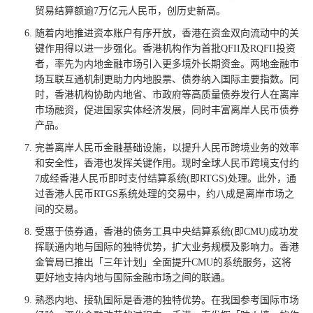
贸易结算额逾7万亿元人民币，创历史新高。
随着内地推进资本账户有序开放，香港在资金双向流动中的关
键作用得以进一步强化。香港机构作为首批QFII及RQFII投资
者，率先为内地金融市场引入更多境外长期资金。两地金融市
场互联互通机制更助力内地股票、债券纳入国际主要指数。同
时，香港机构协助内地省、市政府等高质量债券发行人在离岸
市场融资，促进国家实体经济发展，同时丰富离岸人民币债券
产品。
完善离岸人民币金融基础设施，以提升人民币跨境业务的效率
和安全性，香港也发挥关键作用。现时全球人民币跨境支付约
7成经香港人民币即时支付结算系统(即RTGS)处理。此外，通
过香港人民币RTGS系统处理的交易中，约八成是离岸市场之
间的交易。
受惠于债券通，香港的债务工具中央结算系统(即CMU)成功发
挥联通内地与国际的独特优势，扩大业务规模及影响力。香港
金管局已推出「三年计划」全面提升CMU的系统服务，这将
更好地支持内地与国际金融市场之间的联通。
熟悉内地、接轨国际是香港的独特优势。在我国参考国际市场