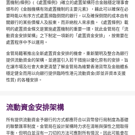
置機制)條例》(《處置條例》)確立的處置架構符合金融穩定理事會
頒布的《金融機構有效處置機制的主要元素》，藉此可以確保在必
要時能以有序方式處置瀕臨倒閉的銀行，以及確保倒閉的成本由有
關銀行的某些債權人及股東，而非納稅人來承擔。《處置條例》載
明的處置資金條文是實施處置機制的重要一環，就此金管局在「流
動資金安排架構」之下制定一項新的「處置資金安排」，按需要在
處置程序中予以運用。
金管局籍著推出全新處置資金安排的機會，重新闡明及整合為銀行
提供流動資金的架構，並適當引入若干措施以優化原有的安排，旨
在讓市場及社會大衆更清楚了解金管局為維繫香港貨幣及金融體系
穩定健全而用以向銀行提供臨時性港元流動資金(即並非資本支援
性質) 的各種安排。
流動資金安排架構
所有提供流動資金予銀行的方式都應符合以貨幣發行局制度為基礎
的聯繫匯率制度。金管局在設計架構時力求在清晰與彈性之間取得
平衡，但明白並沒有一刀切的方法可應對所有情況，因此可能會在