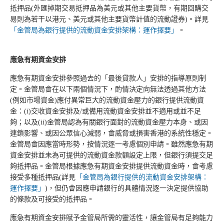
抵押品(外匯掉期交易抵押品為美元或其他主要貨幣，有期回購交
易則為若干以港元、美元或其他主要貨幣計值的流動證券)。詳見
「金管局為銀行提供的流動資金安排架構：運作擇要」
。
應急有期資金安排
應急有期資金安排參照過去的「最後貸款人」安排的指導原則制
定。金管局會在以下兩個情況下，酌情決定向無法透過其他方法
(例如市場資金)應付異常巨大的流動資金壓力的銀行提供流動資
金：(i)交收資金安排及/或備用流動資金安排並不適用或並不足
夠；以及(ii)金管局認為有關銀行面對的流動資金壓力本身、或因
連鎖影響、或因公眾信心減弱，會威脅或損害香港的系統性穩定。
金管局會因應當時形勢，按情況逐一考慮個別申請。雖然應急有期
資金安排並未為可提供的流動資金款額設定上限，但銀行須提交足
夠抵押品。金管局根據應急有期資金安排提供流動資金時，會考慮
接受多種抵押品(詳見
「金管局為銀行提供的流動資金安排架構：
運作擇要」
)，但仍會因應申請銀行的具體情況逐一決定提供協助
的條款及可接受的抵押品。
應急有期資金安排賦予金管局所需的靈活性，讓金管局有足夠能力