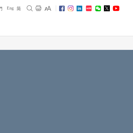
Eng
們
简