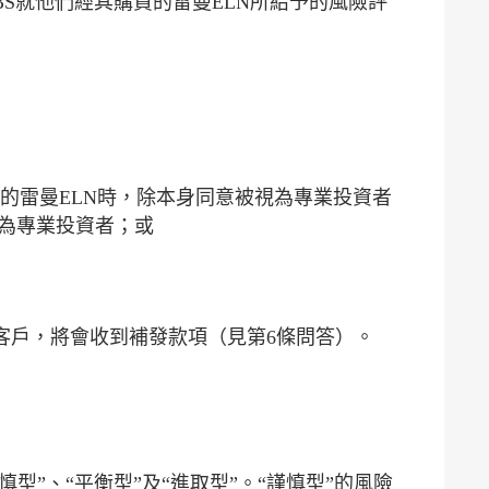
BS就他們經其購買的雷曼ELN所給予的風險評
相關的雷曼ELN時，除本身同意被視為專業投資者
列為專業投資者；或
客戶，將會收到補發款項（見第6條問答）。
型”、“平衡型”及“進取型”。“謹慎型”的風險