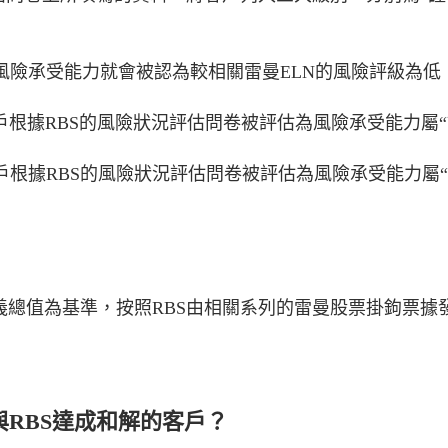
風險承受能力就會被認為較相關雷曼ELN的風險評級為低
而客戶根據RBS的風險狀況評估問卷被評估為風險承受能力屬“
而客戶根據RBS的風險狀況評估問卷被評估為風險承受能力屬
義總值為基準，按照RBS由相關系列的雷曼股票掛鉤票據發
N與RBS達成和解的客戶？