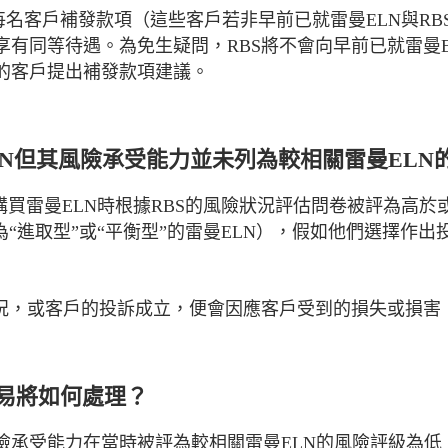
的每名客戶補發款項（這些客戶若非早前已就雷曼ELN與R
同等待遇。為免生疑問，RBS將不會向早前已就雷曼ELN收
的客戶提出補發款項建議。
曼ELN但其風險承受能力並未列為較相關雷曼EL
購買雷曼ELN時根據RBS的風險狀況評估問卷被評為高
“進取型”或“平衡型”的雷曼ELN），假如他們選擇作出
情況，或客戶的投訴成立，便會因應客戶受到的損失或損害
交易將如何處理？
承受能力在當時被評為較相關雷曼ELN的風險評級為低