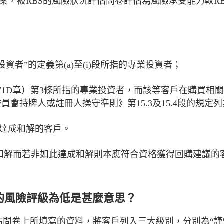
的答案，被RBS的風險狀況評估問卷評估為風險承受能力較R
投資者”的定義第(a)至(i)段所指的專業投資者；
（第571D章）第3條所指的專業投資者，而該等客戶在購買
員會持牌人或註冊人操守準則》第15.3及15.4段的規定
BS達成和解的客戶。
成和解而若非如此達成和解則本應符合資格獲得回購建議的
LN的風險評級為低是甚麼意思？
評估問卷上所填寫的資料，將客戶列入三大級別，分別為“謹慎