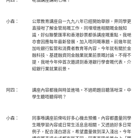
阿四：
呢個講座講啲乜㗎？
小森：
公眾教育講座自一九九八年已經開始舉辦，畀同學更
直接咁了解金管局嘅工作，同埋增進相關嘅金融知
識，好似聯繫匯率和香港鈔票都係講座嘅重點。我哋
亦會因應每年最新發展，加入唔同嘅專題。前幾年就
加咗銀行監管和消費者教育等內容，今年就有關於金
融科技、基建融資同金融業就業前景嘅討論。不得不
提，我哋今年仲首次邀請到香港銀行學會嘅代表，介
紹銀行業就業前景。
阿四：
講座內容都幾與時並進喎。不過啲題目聽落咁深，中
學生聽唔聽得明？
小森：
同事喺講座前俾咗好多心機去預備，內容都盡量同學
生嘅學習內容或日常生活息息相關，又透過好多日常
例子，配合淺白語言，希望盡量做到深入淺出。今年