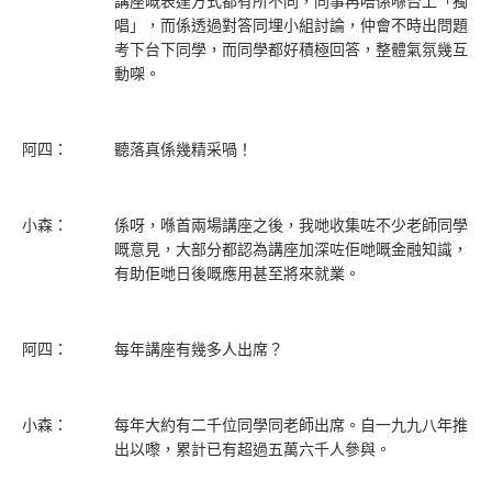
講座嘅表達方式都有所不同，同事再唔係喺台上「獨
唱」，而係透過對答同埋小組討論，仲會不時出問題
考下台下同學，而同學都好積極回答，整體氣氛幾互
動㗎。
阿四：
聽落真係幾精采喎！
小森：
係呀，喺首兩場講座之後，我哋收集咗不少老師同學
嘅意見，大部分都認為講座加深咗佢哋嘅金融知識，
有助佢哋日後嘅應用甚至將來就業。
阿四：
每年講座有幾多人出席？
小森：
每年大約有二千位同學同老師出席。自一九九八年推
出以嚟，累計已有超過五萬六千人參與。