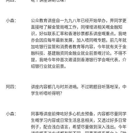
阿四：
呢个讲座讲啲乜㗎？
小森：
公众教育讲座自一九九八年已经开始举办，畀同学更
直接咁了解金管局嘅工作，同埋增进相关嘅金融知
识，好似联系汇率和香港钞票都系讲座嘅重点。我哋
亦会因应每年最新发展，加入唔同嘅专题。前几年就
加咗银行监管和消费者教育等内容，今年就有关于金
融科技、基建融资同金融业就业前景嘅讨论。不得不
提，我哋今年仲首次邀请到香港银行学会嘅代表，介
绍银行业就业前景。
阿四：
讲座内容都几与时并进喎。不过啲题目听落咁深，中
学生听唔听得明？
小森：
同事喺讲座前俾咗好多心机去预备，内容都尽量同学
生嘅学习内容或日常生活息息相关，又透过好多日常
例子，配合浅白语言，希望尽量做到深入浅出。今年