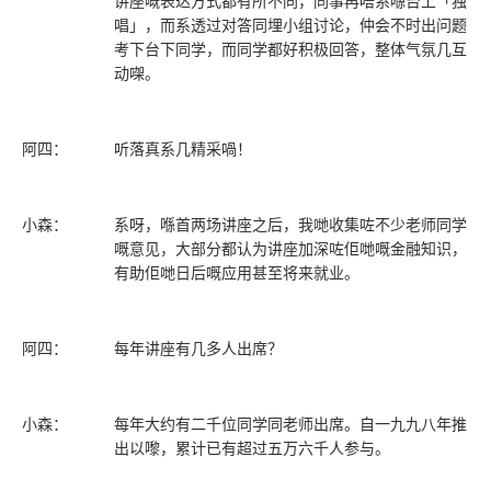
讲座嘅表达方式都有所不同，同事再唔系喺台上「独
唱」，而系透过对答同埋小组讨论，仲会不时出问题
考下台下同学，而同学都好积极回答，整体气氛几互
动㗎。
阿四：
听落真系几精采喎！
小森：
系呀，喺首两场讲座之后，我哋收集咗不少老师同学
嘅意见，大部分都认为讲座加深咗佢哋嘅金融知识，
有助佢哋日后嘅应用甚至将来就业。
阿四：
每年讲座有几多人出席？
小森：
每年大约有二千位同学同老师出席。自一九九八年推
出以嚟，累计已有超过五万六千人参与。