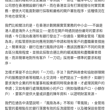
措施方面的確較以往更嚴謹。舉例說，一些在「離岸中心」註冊的
公司想在香港開設銀行帳戶，而在香港並沒有打算經營任何實質業
務，便很大可能面對銀行採取較嚴格的開戶審批程序，這種情況在
外地也很常見。
我們比較關注的是，在香港計劃開展實質業務的中小企──不論是
港人還是海外人士所設立──是否在開戶時遇到過份嚴苛的要求和
待遇。今日我向香港所有銀行發出了一份通告，闡釋金管局「風險
為本」的監管原則如何應用到開戶申請和現有客戶的盡職審查措施
上。簡單來說，銀行在進行風險評估時，應該因應客戶不同的背景
去區分風險程度，並按此採取合適比例的緩減風險和盡職審查措
施，而非簡單地對所有客戶「一刀切」採用單一標準的要求和程
序。
怎樣才算是不合比例的「一刀切」手法？我們與商會和協助辦理開
戶的服務提供者等相關人士交流時，他們提出了一些例子，如銀行
要求海外企業的所有董事和股東都同時現身香港，才處理其開戶的
申請；又如有銀行處理風險較小的戶口（例如強積金戶口、小額存
戶），要客戶提供大量或詳盡的陳年資料，以證明財富來源。
我們在通告中清楚說明，「風險為本」不等如「零風險」，金管局
監管的着眼點在於銀行落實有效的反洗錢管控，以及確保這些管控