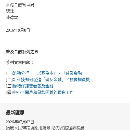
香港金融管理局
總裁
陳德霖
2016年9月8日
普及金融系列之五
系列文章回顧：
[一]
流動分行‧「以客為本」‧「普及金融」
[二]
新科技如何促進「普及金融」？視像櫃員機！
[三]
從豬仔錢罌看普及金融
[四]
中小企開戶和貸款困難的跟進工作
最新匯思
2026年07月02日
拓展人民幣跨境應用場景 助力實體經濟發展