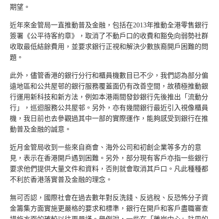
期望。
近年來金管局一直推動普及金融，包括在2013年推動全港零售銀行
簽署《公平待客約章》，取消了不動戶口的收費和豁免向弱勢社群
收取最低結餘費用，並要求銀行正視和解決少數族裔開戶困難的問
題。
此外，儘管香港的銀行分行和櫃員機數目已不少，我們認為部分偏
遠地區和公共屋邨的銀行服務覆蓋面仍有改善空間，故積極推動銀
行運用新科技和新方法，例如本港兩間發鈔銀行先後推出「流動分
行」，巡迴服務公共屋邨。另外，亦有幾間銀行最近引入視像櫃員
機，我日前也去參觀過其中一部的實際運作，能夠感受到銀行在推
動普及金融的誠意。
近月金管局收到一些來自商會、海外公司和初創企業等多方的意
見，表示在香港開戶遇到困難。另外，部分現有客戶亦指一些銀行
要求他們提供大量文件和資料，否則就會取消其戶口。凡此種種都
不利於香港落實普及金融的理念。
無可否認，國際社會在過去數年對反洗錢、反逃稅、反恐怖分子資
金籌集方面實施更嚴格的要求和標準，銀行在開戶和客戶盡職審查