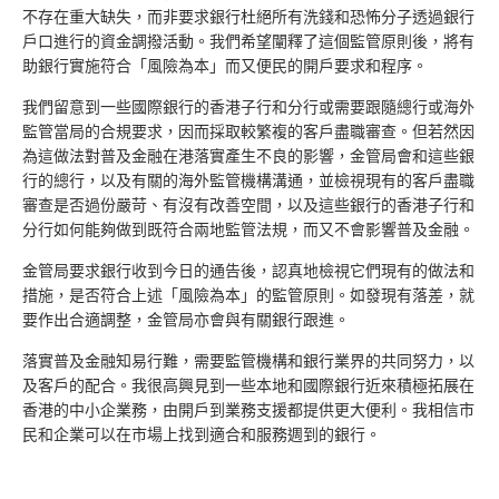
不存在重大缺失，而非要求銀行杜絕所有洗錢和恐怖分子透過銀行
戶口進行的資金調撥活動。我們希望闡釋了這個監管原則後，將有
助銀行實施符合「風險為本」而又便民的開戶要求和程序。
我們留意到一些國際銀行的香港子行和分行或需要跟隨總行或海外
監管當局的合規要求，因而採取較繁複的客戶盡職審查。但若然因
為這做法對普及金融在港落實產生不良的影響，金管局會和這些銀
行的總行，以及有關的海外監管機構溝通，並檢視現有的客戶盡職
審查是否過份嚴苛、有沒有改善空間，以及這些銀行的香港子行和
分行如何能夠做到既符合兩地監管法規，而又不會影響普及金融。
金管局要求銀行收到今日的通告後，認真地檢視它們現有的做法和
措施，是否符合上述「風險為本」的監管原則。如發現有落差，就
要作出合適調整，金管局亦會與有關銀行跟進。
落實普及金融知易行難，需要監管機構和銀行業界的共同努力，以
及客戶的配合。我很高興見到一些本地和國際銀行近來積極拓展在
香港的中小企業務，由開戶到業務支援都提供更大便利。我相信市
民和企業可以在市場上找到適合和服務週到的銀行。