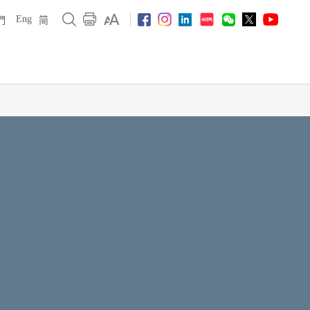
Eng
們
简