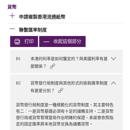
貨幣
申請複製香港流通紙幣
聯繫匯率制度
打印
收起這個部分
B1
本港的利率是如何釐定的？與美國利率有甚
麼關係？
B2
貨幣發行局制度與其他形式的掛鈎匯率制度
有甚麼分別？
貨幣發行局制度是一種規範化的貨幣制度，其主要特色
有二：一是貨幣基礎必須有十足的儲備支持，二是貨幣
發行局或貨幣管理當局作出明確的保證，承諾會依照指
定的固定匯率將本地貨幣兌換為儲備貨幣。