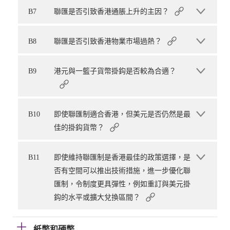
B7
聯匯是否引致香港通脹上升的主因？
B8
聯匯是否引致香港物業市場過熱？
B9
港元與一籃子貨幣掛鈎是否較為合適？
B10
即使聯匯制適合香港，但美元是否仍然是最
佳的掛鈎貨幣？
B11
即使維持聯匯制是香港最佳的政策選擇，是
否有空間可以推出技術措施，進一步優化聯
匯制，令制度更具彈性，例如重訂與美元掛
鈎的水平或擴大兌換區間？
紙幣和硬幣