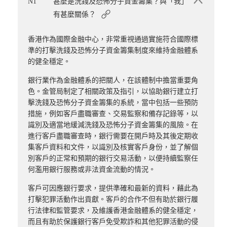
N1
甚麼是洗錢及恐怖分子資金籌集？與「我」
有甚麼關係？
香港作為國際金融中心，非常重視通過實施符合國際標
準的打擊洗錢及恐怖分子資金籌集制度來維持金融體系
的健全穩定。
銀行業作為金融體系的把關人，在該體制中擔當重要角
色。金管局制定了相關政策及指引，以協助銀行建立打
擊洗錢及恐怖分子資金籌集的系統，當中包括一些預防
措施，例如客戶盡職審查、交易監察和備存記錄等，以
識別及適當地緩減洗錢及恐怖分子資金籌集的風險。在
進行客戶盡職審查時，銀行需要在開戶時及其後定期收
集客戶資料和文件，以識別及核實客戶身份，並了解個
別客戶的正常和預期的銀行交易活動，以便持續監察任
何濫用銀行服務或非法資金流動的情況。
客戶可因應銀行要求，提供準確和最新的資料，藉此為
打擊犯罪活動作出貢獻。客戶的合作不但有助於銀行履
行法律和監管要求，及維護香港金融體系的健全穩定，
而且有助於保護銀行客戶免受欺詐和其他犯罪活動的侵