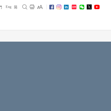
Eng
們
简