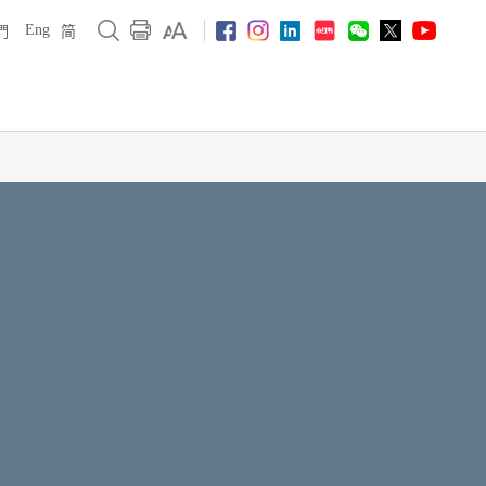
Eng
們
简