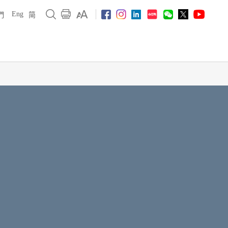
Eng
們
简