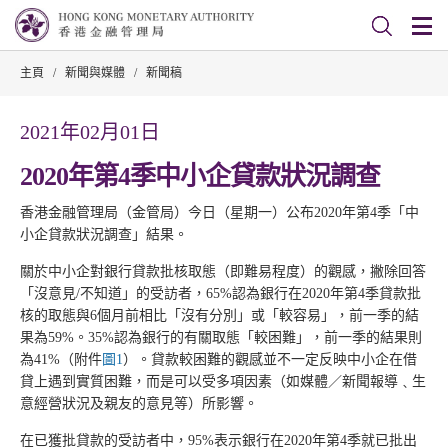
主頁
/
新聞與媒體
/
新聞稿
2021年02月01日
2020年第4季中小企貸款狀況調查
香港金融管理局（金管局）今日（星期一）公布2020年第4季「中
小企貸款狀況調查」結果。
關於中小企對銀行貸款批核取態（即難易程度）的觀感，撇除回答
「沒意見/不知道」的受訪者，65%認為銀行在2020年第4季貸款批
核的取態與6個月前相比「沒有分別」或「較容易」，前一季的結
果為59%。35%認為銀行的有關取態「較困難」，前一季的結果則
為41%（附件
圖1
）。貸款較困難的觀感並不一定反映中小企在借
貸上遇到實質困難，而是可以受多項因素（如媒體／新聞報導﹑生
意經營狀況及親友的意見等）所影響。
在已獲批貸款的受訪者中，95%表示銀行在2020年第4季就已批出