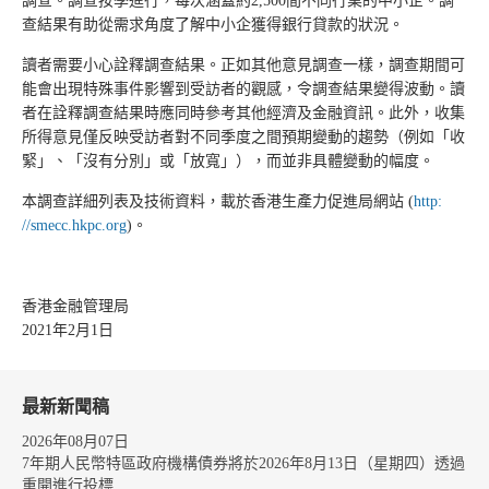
調查。調查按季進行，每次涵蓋約2,500間不同行業的中小企。調
查結果有助從需求角度了解中小企獲得銀行貸款的狀況。
讀者需要小心詮釋調查結果。正如其他意見調查一樣，調查期間可
能會出現特殊事件影響到受訪者的觀感，令調查結果變得波動。讀
者在詮釋調查結果時應同時參考其他經濟及金融資訊。此外，收集
所得意見僅反映受訪者對不同季度之間預期變動的趨勢（例如「收
緊」、「沒有分別」或「放寬」），而並非具體變動的幅度。
本調查詳細列表及技術資料，載於香港生產力促進局網站 (
http:
//sme­cc.⁠⁠hk⁠pc.org⁠
)。
香港金融管理局
2021年2月1日
最新新聞稿
2026年08月07日
7年期人民幣特區政府機構債券將於2026年8月13日（星期四）透過
重開進行投標