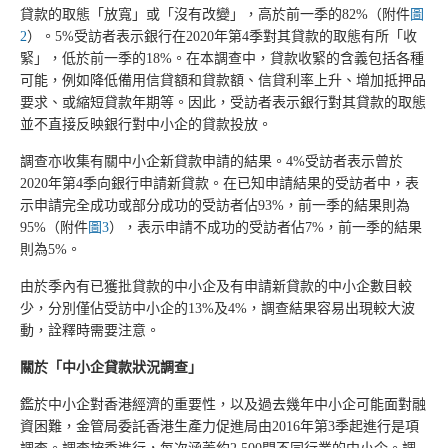
貸款的取態「放寬」或「沒有改變」，高於前一季的82%（附件
圖
2
）。5%受訪者表示銀行在2020年第4季對其貸款的取態有所「收
緊」，低於前一季的18%。在本調查中，貸款收緊的含義包括各種
可能，例如降低備用信貸額和貸款額、信貸利率上升、增加抵押品
要求、或縮短貸款年期等。因此，受訪者表示銀行對其貸款的取態
並不直接反映銀行對中小企的貸款投放。
調查亦收集有關中小企新貸款申請的結果。4%受訪者表示曾於
2020年第4季向銀行申請新貸款。在已知申請結果的受訪者中，表
示申請完全成功或部分成功的受訪者佔93%，前一季的結果則為
95%（附件
圖3
），表示申請不成功的受訪者佔7%，前一季的結果
則為5%。
由於季內有已獲批貸款的中小企及有申請新貸款的中小企數目較
少，分別僅佔受訪中小企的13%及4%，調查結果容易出現較大波
動，詮釋時需要注意。
關於「中小企貸款狀況調查」
鑑於中小企對香港經濟的重要性，以及過去幾年中小企可能面對融
資困難，金管局委託香港生產力促進局由2016年第3季起進行是項