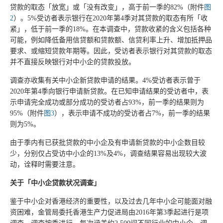
贷款的取态「放宽」或「没有改变」，高于前一季的82%（附件
图
2
）。5%受访者表示银行在2020年第4季对其贷款的取态有所「收
紧」，低于前一季的18%。在本调查中，贷款收紧的含义包括各种
可能，例如降低备用信贷额和贷款额、信贷利率上升、增加抵押品
要求、或缩短贷款年期等。因此，受访者表示银行对其贷款的取态
并不直接反映银行对中小企的贷款投放。
调查亦收集有关中小企新贷款申请的结果。4%受访者表示曾于
2020年第4季向银行申请新贷款。在已知申请结果的受访者中，表
示申请完全成功或部分成功的受访者占93%，前一季的结果则为
95%（附件
图3
），表示申请不成功的受访者占7%，前一季的结果
则为5%。
由于季内有已获批贷款的中小企及有申请新贷款的中小企数目较
少，分别仅占受访中小企的13%及4%，调查结果容易出现较大波
动，诠释时需要注意。
关于「中小企贷款状况调查」
鉴于中小企对香港经济的重要性，以及过去几年中小企可能面对融
资困难，金管局委托香港生产力促进局由2016年第3季起进行是项