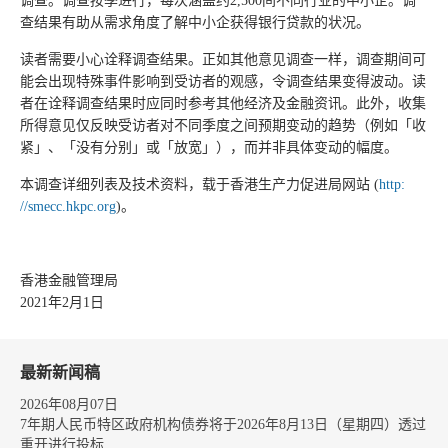
调查。调查按季进行，每次涵盖约2,500间不同行业的中小企。调
查结果有助从需求角度了解中小企获得银行贷款的状况。
读者需要小心诠释调查结果。正如其他意见调查一样，调查期间可
能会出现特殊事件影响到受访者的观感，令调查结果变得波动。读
者在诠释调查结果时应同时参考其他经济及金融资讯。此外，收集
所得意见仅反映受访者对不同季度之间预期变动的趋势（例如「收
紧」、「没有分别」或「放宽」），而并非具体变动的幅度。
本调查详细列表及技术资料，载于香港生产力促进局网站 (
http:
//sme­cc.⁠⁠hk⁠pc.org⁠
)。
香港金融管理局
2021年2月1日
最新新闻稿
2026年08月07日
7年期人民币特区政府机构债券将于2026年8月13日（星期四）透过
重开进行投标