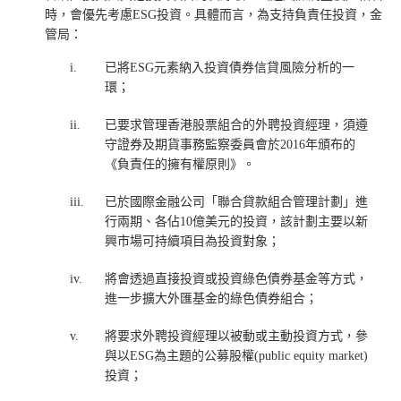
時，會優先考慮ESG投資。具體而言，為支持負責任投資，金
管局：
____
i.
已將ESG元素納入投資債券信貸風險分析的一
環；
ii.
已要求管理香港股票組合的外聘投資經理，須遵
守證券及期貨事務監察委員會於2016年頒布的
《負責任的擁有權原則》。
iii.
已於國際金融公司「聯合貸款組合管理計劃」進
行兩期、各佔10億美元的投資，該計劃主要以新
興市場可持續項目為投資對象；
iv.
將會透過直接投資或投資綠色債券基金等方式，
進一步擴大外匯基金的綠色債券組合；
v.
將要求外聘投資經理以被動或主動投資方式，參
與以ESG為主題的公募股權(public equity market)
投資；