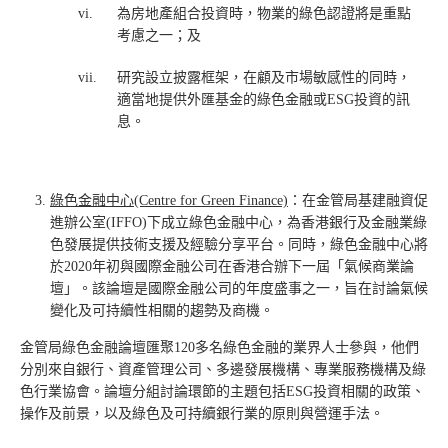
vi.
為房地產組合投資時，物業的綠色認證將是重點
考慮之一；及
vii.
研究設立披露框架，在顧及市場敏感性的同時，
適當地提供外匯基金的綠色金融或ESG投資的訊
息。
綠色金融中心
(Centre for Green Finance)
：在金管局基建融資促
進辦公室(IFFO)下成立綠色金融中心，為香港銀行及金融業綠
色發展提供技術支援及經驗分享平台。同時，綠色金融中心將
於2020年初與國際金融公司在香港合辦下一屆「氣候商業論
壇」。該論壇是國際金融公司的年度盛事之一，旨在討論氣候
變化及可持續性相關的趨勢及商機。
金管局綠色金融論壇匯聚120多名綠色金融的業界人士參與，他們
分別來自銀行、資產管理公司、多邊發展機構、專業服務機構及綠
色行業協會。論壇分組討論環節的主題包括ESG投資相關的政策、
操作及前景，以及綠色及可持續銀行業的原則與營運手法。