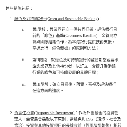
這些措施包括：
綠色及可持續銀行
(Green and Sustainable Banking)
：
____
i.
第I階段：與業界建立一個共同框架，評估銀行目
前的「綠色」基準(Greenness Baseline)。金管局亦
會與國際組織合作，為本港銀行提供技術支援，
掌握進行「綠色體檢」的原則和方法；
ii.
第II階段：就綠色及可持續銀行的監管期望或要求
諮詢業界及其他持份者，以訂立一套提升香港銀
行業的綠色和可持續發展的具體目標；
iii.
第III階段：確立目標後，落實、審視及評估銀行
在這方面的進度。
負責任投資
(Responsible Investment)
：作為外匯基金的投資管
理人，金管局會採取以下原則：當綠色和ESG（環境、社會及
管治）投資與其他投資項目的長線收益（經風險調整後）相若