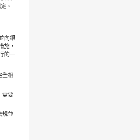
規定。
並向銀
措施，
行的一
完全相
，需要
法規並