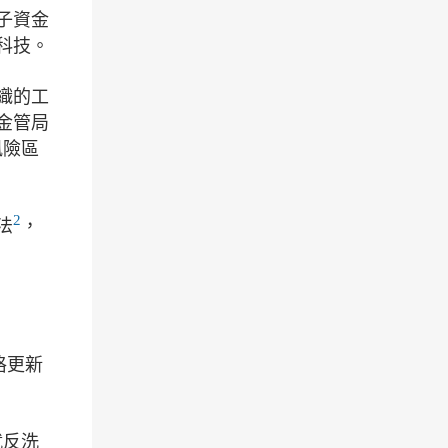
子資金
科技。
織的工
金管局
風險區
2
法
，
格更新
就反洗