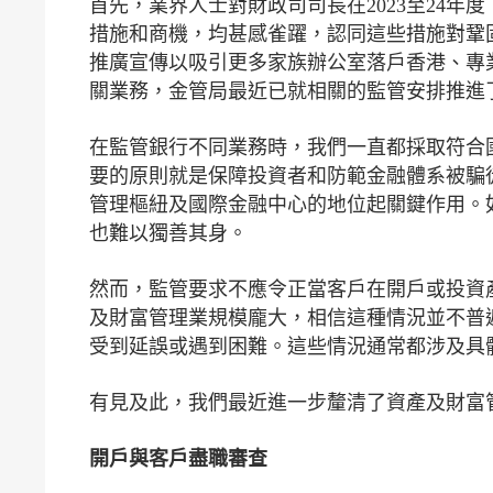
首先，業界人士對財政司司長在2023至24
措施和商機，均甚感雀躍，認同這些措施對鞏
推廣宣傳以吸引更多家族辦公室落戶香港、專
關業務，金管局最近已就相關的監管安排推進
在監管銀行不同業務時，我們一直都採取符合
要的原則就是保障投資者和防範金融體系被騙
管理樞紐及國際金融中心的地位起關鍵作用。
也難以獨善其身。
然而，監管要求不應令正當客戶在開戶或投資
及財富管理業規模龐大，相信這種情況並不普
受到延誤或遇到困難。這些情況通常都涉及具
有見及此，我們最近進一步釐清了資產及財富
開戶與客戶盡職審查