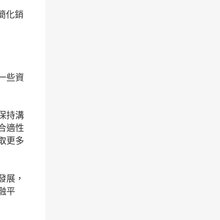
簡化銷
一些資
保持溝
合適性
取更多
發展，
融平